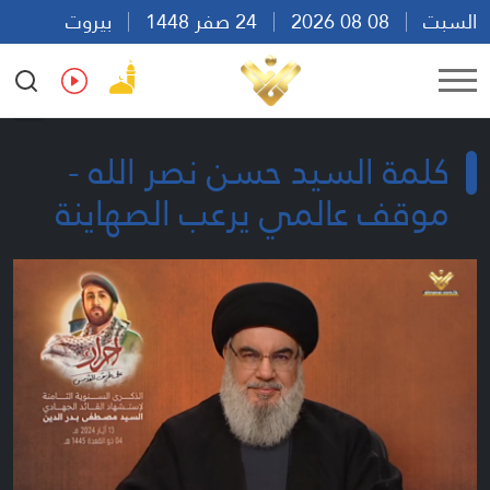
السبت
08 08 2026
24 صفر 1448
بيروت
09:32
Ar
En
Fr
Es
كلمة السيد حسن نصر الله -
موقف عالمي يرعب الصهاينة