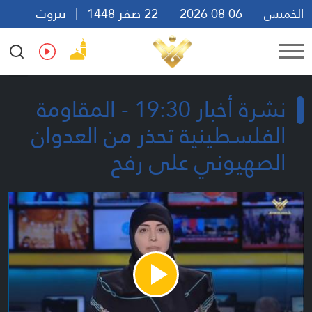
الخميس
06 08 2026
22 صفر 1448
بيروت
20:42
Ar
En
Fr
Es
نشرة أخبار 19:30 - المقاومة
الفلسطينية تحذر من العدوان
الصهيوني على رفح
Play
Video