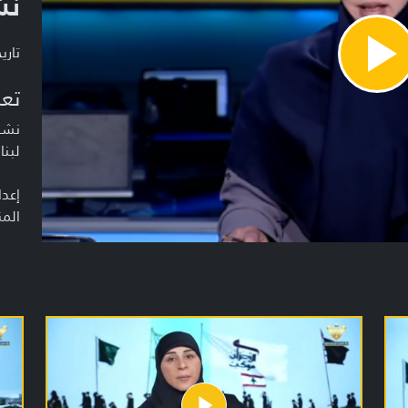
نشر
تاريخ ا
Pla
Vide
تعر
نشرة
لبنا
إعدا
المن