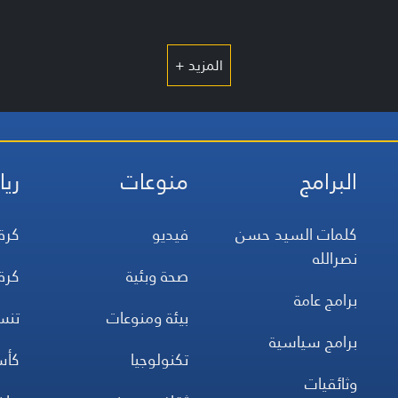
المزيد +
البرامج
منوعات
ريا
كلمات السيد حسن
فيديو
كرة
نصرالله
صحة وبئية
كرة
برامج عامة
بيئة ومنوعات
تن
برامج سياسية
تكنولوجيا
كأس
وثائقيات