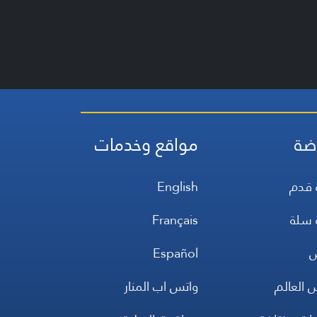
ضة
مواقع وخدمات
 قدم
English
 سلة
Français
س
Español
 العالم
واتس اب المنار