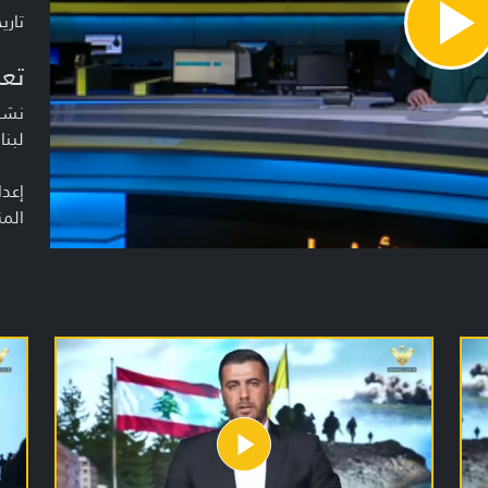
تاريخ ا
Pla
Vide
تعر
نشرة
لبنا
إعدا
المن