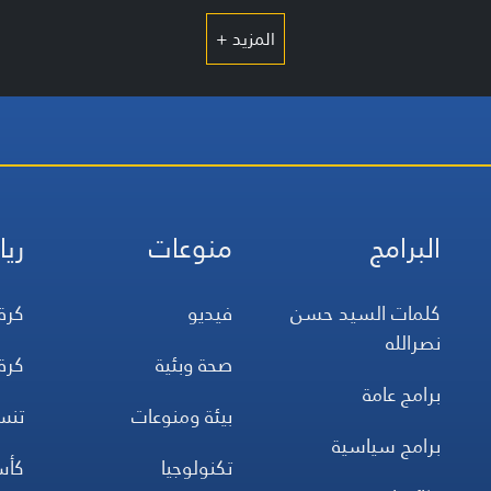
المزيد +
البرامج
منوعات
ريا
كلمات السيد حسن
فيديو
كرة
نصرالله
صحة وبئية
كرة
برامج عامة
بيئة ومنوعات
تن
برامج سياسية
تكنولوجيا
كأس