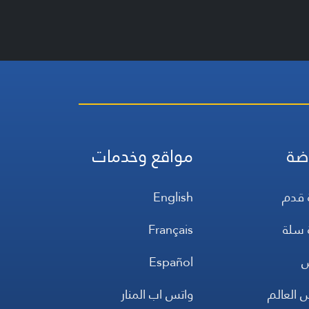
ضة
مواقع وخدمات
 قدم
English
 سلة
Français
س
Español
 العالم
واتس اب المنار