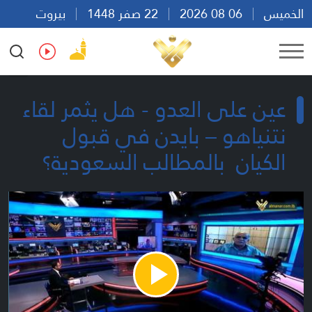
الخميس
06 08 2026
22 صفر 1448
بيروت
06:50
Ar
En
Fr
Es
عين على العدو - هل يثمر لقاء
نتنياهو – بايدن في قبول
الكيان بالمطالب السعودية؟
Play
Video