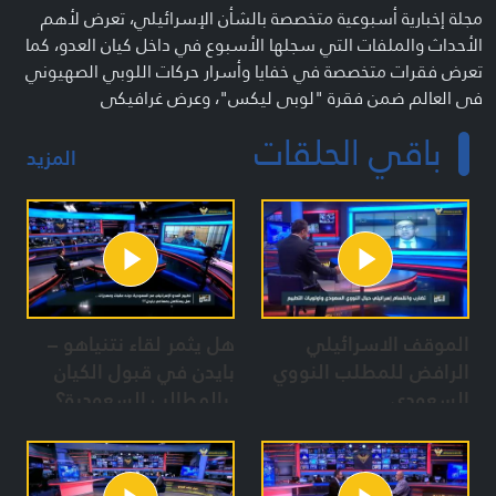
مجلة إخبارية أسبوعية متخصصة بالشأن الإسرائيلي، تعرض لأهم
الأحداث والملفات التي سجلها الأسبوع في داخل كيان العدو، كما
تعرض فقرات متخصصة في خفايا وأسرار حركات اللوبي الصهيوني
في العالم ضمن فقرة "لوبي ليكس"، وعرض غرافيكي
لمستوطنات صهيونية وما تتضمنه من نقاط حساسة ومنشآت
باقي الحلقات
حيوية وتاريخ استيطانها ضمن فقرة "مرصاد"، إضافة إلى تقارير
المزيد
مترجمة حرفياً تعكس نقاط ضعف الكيان على لسان إعلامه ضمن
فقرة "شاهد".
إخراج: عبد الكريم خشاب
مقدم: ضياء أبو طعام
فريق إعداد: أحمد عمار – حسن حجازي
منتج: محمد عياد
الموقف الاسرائيلي
هل يثمر لقاء نتنياهو –
الرافض للمطلب النووي
بايدن في قبول الكيان
السعودي
بالمطالب السعودية؟