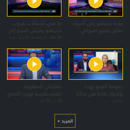
زيارة نتنياهو إلى أميركا
ما هي احتمالات هروب
تقابل بفتور اميركي
نتنياهو وجيش العدو إلى
الأمام بتصعيد خارجي مع
محور المقاومة؟
حكومة العدو تهدد
عمليتان للمقاومة
بإغتيال قادة في حركة
الفلسطينية تهزان العمق
حماس
الاسرائيلي
المزيد +