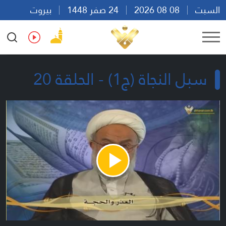
السبت
08 08 2026
24 صفر 1448
بيروت
20:56
Ar
En
Fr
Es
سبل النجاة (ج1) - الحلقة 20
Play
Video