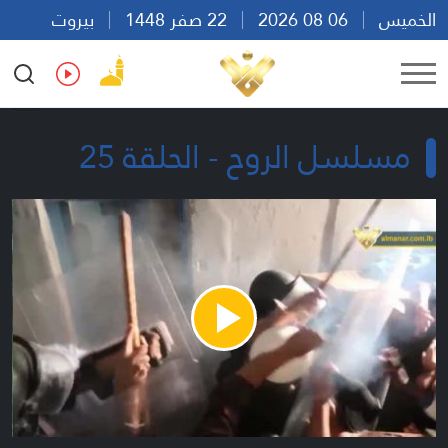
الخميس
06 08 2026
22 صفر 1448
بيروت
20:05
Ar
En
Fr
Es
مسلسل الروح - الحلقة 25
Play
Video