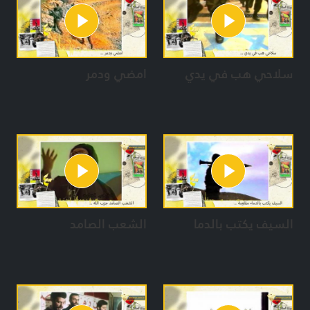
سلاحي هب في يدي
امضي ودمر
السيف يكتب بالدما
الشعب الصامد