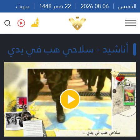
الخميس
06 08 2026
22 صفر 1448
بيروت
04:01
Ar
En
Fr
Es
أناشيد - سلاحي هب في يدي
Play
Video