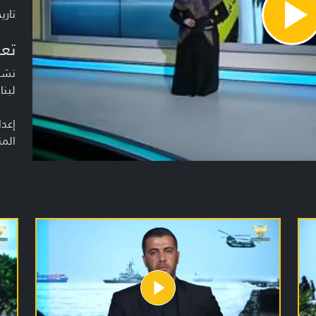
تاريخ ا
Pla
Vide
تعر
نشرة
لبنا
إعدا
المن