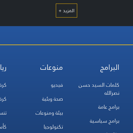
المزيد +
البرامج
منوعات
ريا
كلمات السيد حسن
فيديو
كرة
نصرالله
صحة وبئية
كرة
برامج عامة
بيئة ومنوعات
تن
برامج سياسية
تكنولوجيا
كأس