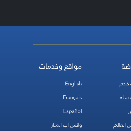
ضة
مواقع وخدمات
 قدم
English
 سلة
Français
س
Español
 العالم
واتس اب المنار