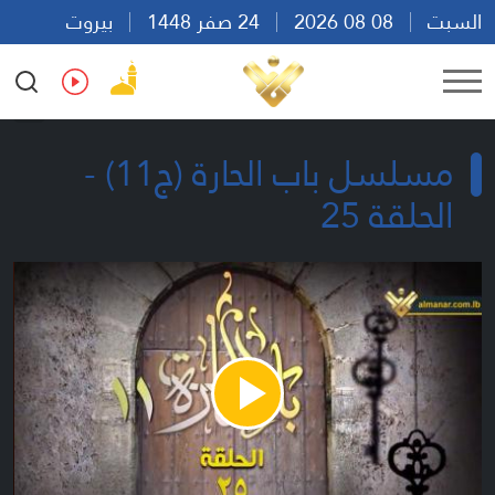
السبت
08 08 2026
24 صفر 1448
بيروت
08:44
Ar
En
Fr
Es
مسلسل باب الحارة (ج11) -
الحلقة 25
Play
Video