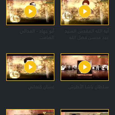
آية الله المقدس السيد
أبو جهاد - الفدائي
عبد محسن فضل الله
الصامت
سلطان باشا الأطرش
غسان كنفاني