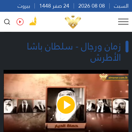
السبت
08 08 2026
24 صفر 1448
بيروت
06:34
Ar
En
Fr
Es
زمان ورجال - سلطان باشا
الأطرش
Play
Video