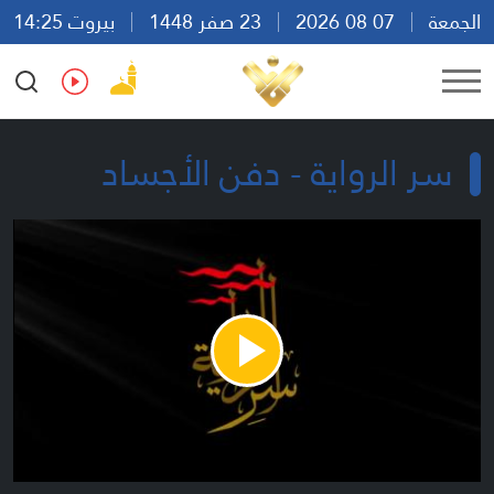
الجمعة
07 08 2026
23 صفر 1448
بيروت 14:25
Ar
En
Fr
Es
سر الرواية - دفن الأجساد
Play
Video