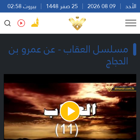
الأحد
09 08 2026
25 صفر 1448
بيروت 02:58
Ar
En
Fr
Es
مسلسل العقاب - عن عمرو بن
الحجاج
Play
Video