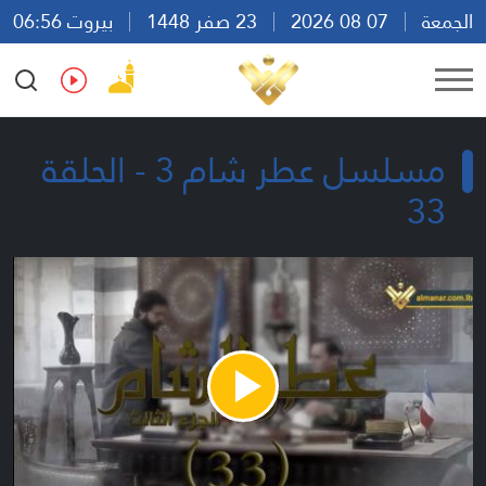
الجمعة
07 08 2026
23 صفر 1448
بيروت 06:56
Ar
En
Fr
Es
مسلسل عطر شام 3 - الحلقة
33
Play
Video