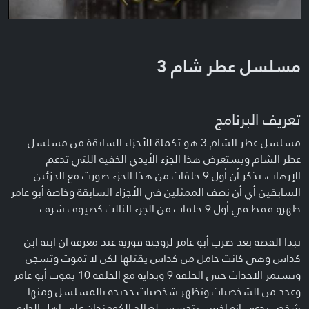
مسلسل عطر شام 3
تعريف البرنامج
مسلسل عطر الشام 3 هو تكملة للأجزاء السابقة من مسلسل
عطر الشام ويستعرض هذا الجزء الأيدي الخفيه اللتي تدعم
الإرهاب، يذكر أن أول 9 حلقات من هذا الجزء صورت مع الجزئين
السابقين أي أن نصف الممثلين في الأجزاء السابقة وخاصة أبو عامر
ظهرو فقط في أول 9 حلقات من الجزء الثالث كضيوف شرف.
تبدا القصه بعد ضرب أبو عامر لزوجته فوزيه عند معرفه ان ابنه ابن
كداس وهي كانت حامل من كداس يقتلها لكن لا تموت وتسجن
وتستمر الاحداث حتى الحلقه 9 وبدايه مع الحلقه 10 يموت أبو عامر
وعدد من الشخصيات وتظهر شخصيات جديده بالمسلسل ومنها
شخص يدعي انه اخرس يتجسس لصالح الكومندان على اهل الحاره