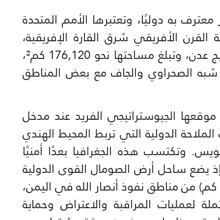
 معترف به دوليًا، وتعتبرها الأمم المتحدة
القرن الأفريقي شرق القارة الإفريقية،
وتمتد بين خط الاستواء وساحل خليج عدن، وتبلغ مساحتها نحو 176,120 كم²،
بع شبه الصحراوي والجاف مع بعض المناطق
وقعها الجيوستراتيجي الفريد عند مدخل
ملاحة الدولية التي تربط المحيط الهندي
ويس. وتكتسب هذه الجغرافيا بعدًا أمنيًا
إذ يضع ساحل أرض الصومال القوى الدولية
على مسافة تماس قريبة (300-500 كم) من مناطق نفوذ أنصار الله في اليمن،
ملة لعمليات المراقبة والاعتراض وحماية