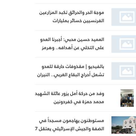
الأوهام للبنانيين
موجة الحر والحرائق تكبد المزارعين
الفرنسيين خسائر بمليارات
اليوروهات
العميد حسين محبي: أجبرنا العدو
على التخلي عن أهدافه.. وهرمز
معركة جغرافية
بالفيديو | مقذوفات حارقة للعدو
تشعل أحراج البقاع الغربي.. النيران
تمتد من نيحا إلى كفرحونة
وفد من حركة أمل يزور عائلة الشهيد
محمد حمزة في كفردونين
مستوطنون يهاجمون مسجداً في
الضفة والجيش الإسرائيلي يعتقل 7