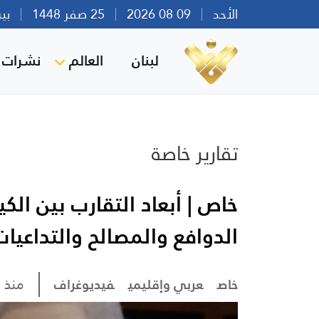
الأحد
09 08 2026
25 صفر 1448
بيروت 
لبنان
العالم
نشرات ا
تقارير خاصة
خاص | أبعاد التقارب بين الك
الدوافع والمصالح والتداعيات
خاص
عربي وإقليمي
فيديوغراف
منذ 