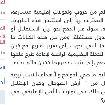
لفت
 من حروبٍ وتحولاتٍ إقليمية متسارعة،
منذ
المعترف بها إلى استثمار هذه الظروف
سواء عبر الدفع نحو نيل الاستقلال أو
الع
وال
كدول مستقلة. ومن بين هذه الكيانات ما
الث
)، التي اتجهت إلى تعزيز تقاربها مع كيان
منذ
لحظة الإقليمية الراهنة لإعادة طرح ملفها
ي إلى تثبيت حضورها ككيان قائم بذاته.
الم
لية: ما هي الدوافع والأهداف الاستراتيجية
أحد
 من ” أرض الصومال وكيان الإحتلال
 ذلك على توازنات الأمن الإقليمي في
؟