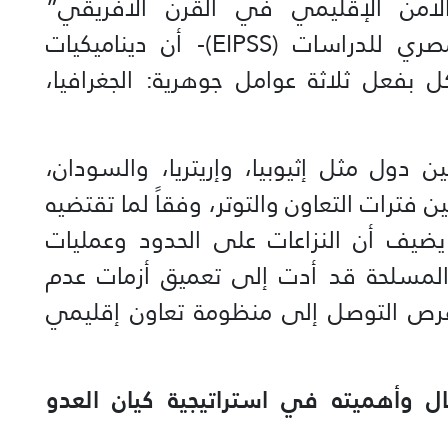
والأمن الإقليمي في القرن الأفريقي”
والمنشورة عبر موقع المعهد المصري للدراسات (EIPSS)- أن ديناميكيات
 بفعل ثلاثة عوامل جوهرية: الجغرافيا،
 دول مثل إثيوبيا، وإريتريا، والسودان،
فترات التعاون والتوتر، وفقاً لما تقتضيه
ا يضيف أن النزاعات على الحدود وعمليات
ة المسلحة قد أدت إلى تعميق أزمات عدم
 فرص التوصل إلى منظومة تعاون إقليمي
ل وأهميته في استراتيجية كيان العدو