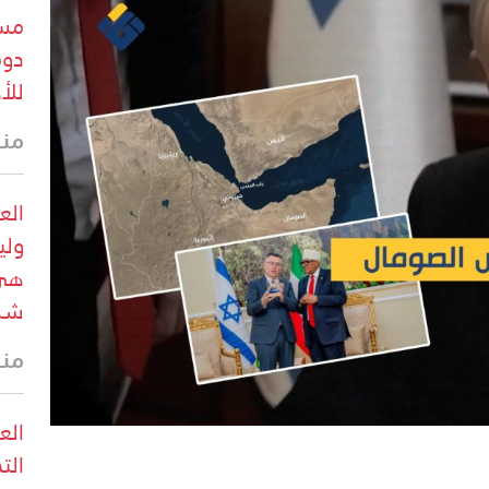
مست
دوم
للأ
منذ 43 
الع
ولي
هي 
شرو
منذ
الع
الت