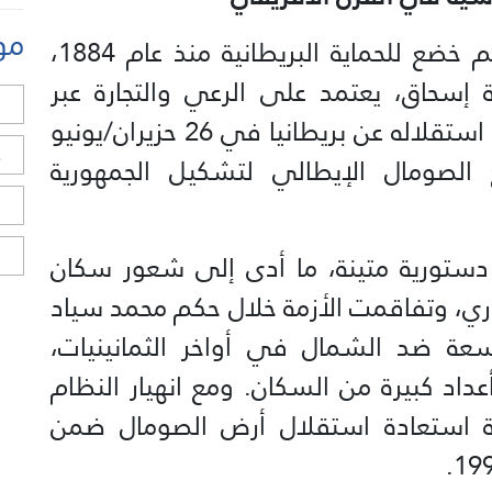
مو
تعود جذور أرض الصومال إلى إقليم خضع للحماية البريطانية منذ عام 1884،
إسحاق، يعتمد على الرعي والتجارة عبر
ل
موانئ تاريخية مثل بربرة وزيلا. وبعد استقلاله عن بريطانيا في 26 حزيران/يونيو
ح
ع الصومال الإيطالي لتشكيل الجمهورية
ا
ا
ت دستورية متينة، ما أدى إلى شعور سكان
ي، وتفاقمت الأزمة خلال حكم محمد سياد
ة ضد الشمال في أواخر الثمانينيات،
اد كبيرة من السكان. ومع انهيار النظام
 المحلية استعادة استقلال أرض الصومال ضمن