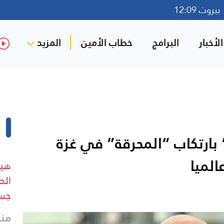
روت 12:09
لأخبار
البرامج
خطاب الأمين
المزيد
بارتكاب “المحرقة” في غزة
الميا
هيو
الص
جسي
منذ