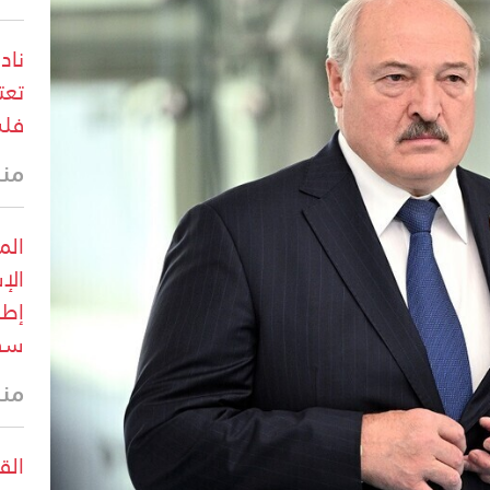
ناد
فلس
منذ 3 د
الم
سقوط 1,254 
منذ 3 د
الق