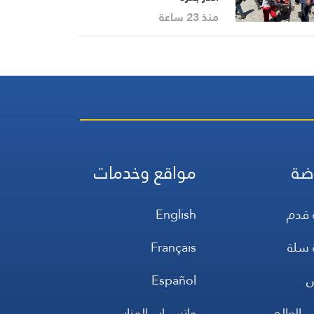
منذ 23 ساعة
ضة
مواقع وخدمات
 قدم
English
 سلة
Français
س
Español
 العالم
واتس اب المنار