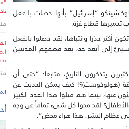
“مج
تآك
لوكاشينكو “إسرائيل” بأنها حصلت بالفعل
تدميرها قطاع غزة.
منذ 7 د
ون أكثر حذرا وانتباها، لقد حصلوا بالفعل
الع
يئ إلى أبعد حد، بعد قصفهم المدنيين
الص
تحق
منذ 13 
رين يتذكرون التاريخ، متابعا: “حتى أن
محرقة (هولوكوست)؟! كيف يمكن الحديث عن
الم
ون عنها، بينما هم قتلوا هذا العدد الكبير
لأطفال؟ لقد محوا كل شيء تماماً عن وجه
أحد
لى عظام البشر. هذا هراء محض”.