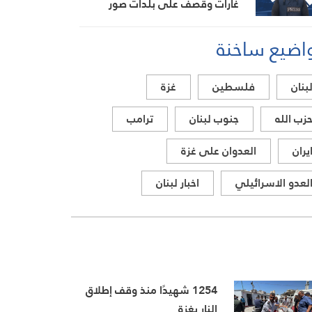
غارات وقصف على بلدات صور
ومقتل ضابط وجندي للعدو في
اضيع ساخنة
مجدلزون
بنان
فلسطين
غزة
زب الله
جنوب لبنان
ترامب
يران
العدوان على غزة
لعدو الاسرائيلي
اخبار لبنان
1254 شهيدًا منذ وقف إطلاق
النار بغزة