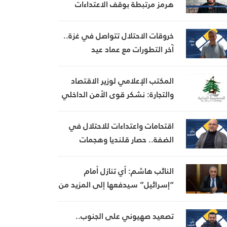
هرمز مرتبطة بوقف الاعتداءات
الأميركية
خروقات الاحتلال تتواصل في غزة..
آخر التطورات مع عماد عيد
المكتب الإعلامي لوزير الاقتصاد
والتجارة: نشكر قوى الأمن الداخلي
على الجهود التي بذلتها في كشف
وتوقيف إحدى المشتبه بهن بانتحال
اقتحامات واعتداءات للاحتلال في
صفة “مفتشة في الوزارة
الضفة.. حصار قلنديا وهجمات
للمستوطنين جنوب الخليل
النائب هاشم: أي تنازل أمام
“إسرائيل” سيدفعها إلى المزيد من
التعنت كما حصل في المناطق
التجريبية
تصعيد صهيوني على الجنوب..