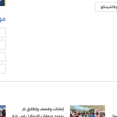
كاشينكو
مو
ل
ح
ا
ا
إصابات وقصف وإطلاق نار
ها
بتجدد خروقات الاحتلال في غزة