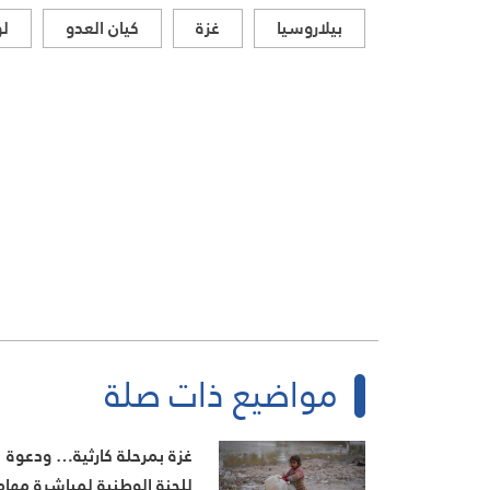
بيلاروسيا
غزة
كيان العدو
لو
مواضيع ذات صلة
غزة بمرحلة كارثية… ودعوة
للجنة الوطنية لمباشرة مهام