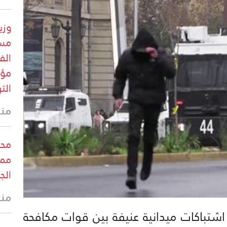
وزي
مست
الف
مؤق
الت
منذ
محب
ممر
الج
منذ
اشتباكات ميدانية عنيفة بين قوات مكافحة