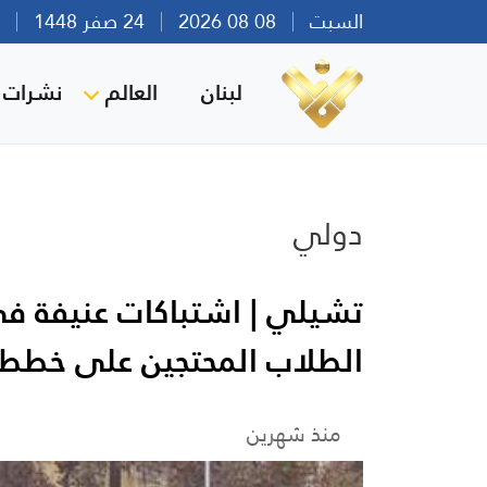
السبت
08 08 2026
24 صفر 1448
بير
لبنان
العالم
نشرات ا
دولي
تشيلي | اشتباكات عنيفة في
الطلاب المحتجين على خطط 
منذ شهرين