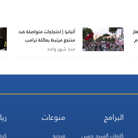
از
ألبانيا | احتجاجات متواصلة ضد
م
منتجع مرتبط بعائلة ترامب
منذ شهر واحد
البرامج
منوعات
ريا
كلمات السيد حسن
فيديو
كرة