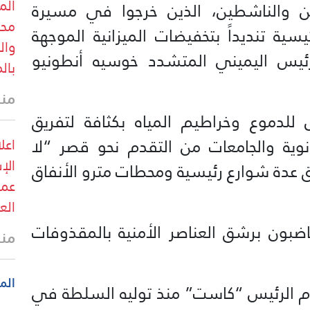
الم
 والناشطين، الذين خرجوا في مسيرة
محب
سية تنديداً بتخفيضات الميزانية الموجهة
وال
رئيس اليميني المتشدد خوسيه أنطونيو
بال
منذ
لدموع وخراطيم المياه بكثافة لتفريق
وية والجامعات من التقدم نحو قصر “لا
اعل
الإ
ق عدة شوارع رئيسية ومحطات مترو الأنفاق
عمل
الع
ضبون برشق العناصر الأمنية بالمقذوفات
منذ
الم
تزام الرئيس “كاست” منذ توليه السلطة في