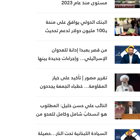
مستوى منذ عام 2023
البنك الدولي يوافق على منحة
بـ100 مليون دولار لدعم تحديث
القطاع المالي في سوريا
من قصر بعبدا إدانة للعدوان
الإسرائيلي… وإجراءات جديدة بينها
إجراء يخص مطار بيروت الدولي
تقرير مصور | تأكيد على خيار
المقاومة… خطباء الجمعة يجددون
رفض المفاوضات مع الاحتلال
النائب علي حسن خليل: المطلوب
هو انسحابٌ شامل وكامل للعدو من
الجنوب
السيادة اللبنانية تحت النار…حصيلة