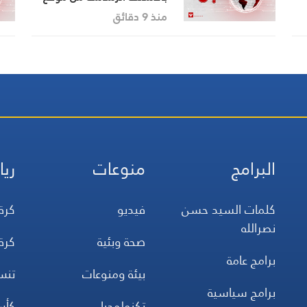
الرَّادار المُعادي بإتجاه أطراف
منذ 9 دقائق
ل
بلدة شبعا
ذ
البرامج
منوعات
ريا
كلمات السيد حسن
فيديو
كرة
نصرالله
صحة وبئية
كرة
برامج عامة
بيئة ومنوعات
تن
برامج سياسية
تكنولوجيا
كأس