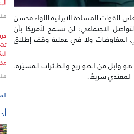
الإ
منذ 21 
لى للقوات المسلحة الايرانية اللواء محسن
اصل الاجتماعي: لن نسمح لأمريكا بأن
حرس
 في المفاوضات ولا في عملية وقف إطلاق
تشو
الش
مخط
و وابل من الصواريخ والطائرات المسيّرة.
 المعتدي سريعًا.
منذ 22 
الم
أحد