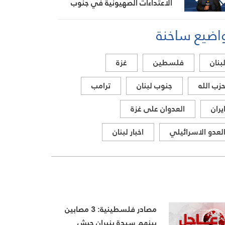
الاعتداءات الصهيونية في جنوب
لبنان اليوم
اضيع ساخنة
بنان
فلسطين
غزة
زب الله
جنوب لبنان
ترامب
يران
العدوان على غزة
لعدو الاسرائيلي
اخبار لبنان
مصادر فلسطينية: 3 مصابين
بينهم سيدة بنيران جيش