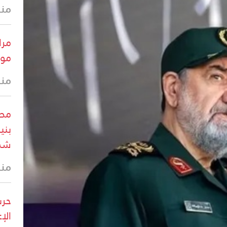
منذ 8 د
مرا
موق
منذ 9 د
بني
شما
منذ 20 
حرس
الإ