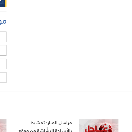
مو
ل
ح
ا
ا
مراسل المنار: تمشيط
بالأسلحة الرشَّاشة من موقع