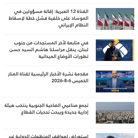
الساحتين السياسية والميدانية، إلى جانب
المواقف الرسمية وأبرز التطورات ذات
القناة 12 العبرية: إقالة مسؤولين في
الصلة بالشأنين الداخلي والإقليمي
الموساد على خلفية فشل خطة لإسقاط
النظام الإيراني
في متابعة لآخر المستجدات من جنوب
لبنان، ينقل مراسلنا هاشم السيد حسن
تطورات الأوضاع الميدانية
مقدمة نشرة الأخبار الرئيسية لقناة المنار
الخميس 6-8-2026
تجمع صناعيي الضاحية الجنوبية ينتخب هيئة
إدارية جديدة ويبحث تحديات القطاع
استعراض لمواقف المنظمات الدولية غير