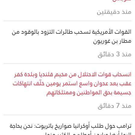
منذ دقيقتين
القوات الأمريكية تسحب طائرات التزود بالوقود من
مطار بن غوريون
منذ 3 دقائق
انسحاب قوات الاحتلال من مخيم قلنديا وبلدة كفر
عقب بعد عدوان واسع استمر يومين خلّف انتهاكات
جسيمة بحق المواطنين وممتلكاتهم
منذ 7 دقائق
ترامب حول طلب أوكرانيا صواريخ باتريوت: نحن بحاجة
إليها أيضا وبايدن أعطاهم الكثير منها