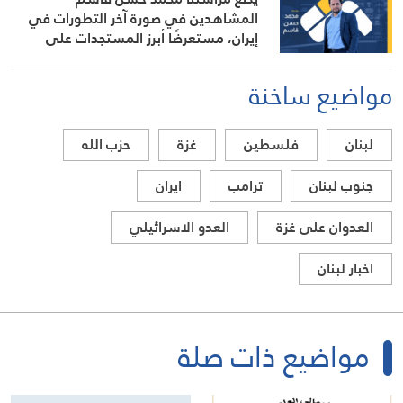
المشاهدين في صورة آخر التطورات في
إيران، مستعرضًا أبرز المستجدات على
الساحتين السياسية والميدانية، إلى جانب
المواقف الرسمية وأبرز التطورات ذات
مواضيع ساخنة
الصلة بالشأنين الداخلي والإقليمي
لبنان
فلسطين
غزة
حزب الله
جنوب لبنان
ترامب
ايران
العدوان على غزة
العدو الاسرائيلي
اخبار لبنان
مواضيع ذات صلة