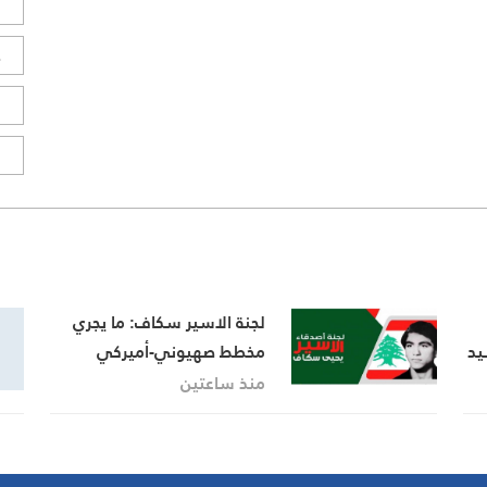
ل
ح
ا
ا
لجنة الاسير سكاف: ما يجري
يد
مخطط صهيوني-أميركي
منذ ساعتين