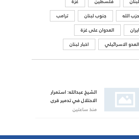
بنان
فلسطين
غزة
زب الله
جنوب لبنان
ترامب
يران
العدوان على غزة
لعدو الاسرائيلي
اخبار لبنان
الشيخ عبدالله: استمرار
الاحتلال في تدمير قرى
الجنوب تعدٍّ صارخ على حقوق
منذ ساعتين
الإنسان