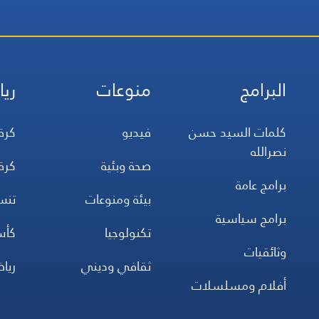
البرامج
منوعات
ريا
كلمات السيد حسن
فيديو
كرة
نصرالله
صحة وبئية
كرة
برامج عامة
بيئة ومنوعات
تن
برامج سياسية
تكنولوجيا
كأس
وثائقيات
ثقافي وديني
ريا
أفلام ومسلسلات