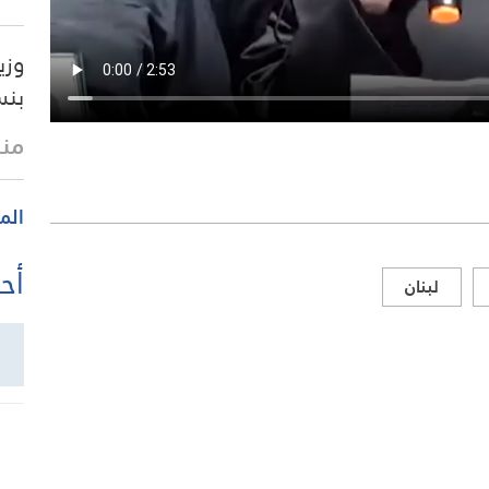
وزي
بنسبة 75% ب
منذ
الم
أحد
لبنان