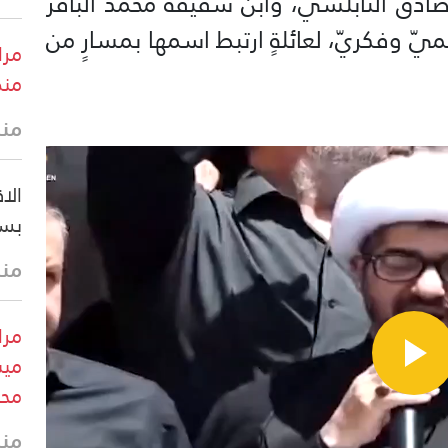
صادق النابلسي، وابن شقيقه محمد الباقر
ميّ وفكريّ، لعائلةٍ ارتبط اسمها بمسارٍ من
مرا
منط
منذ 35 
الا
بسب
منذ
مرا
ميس
محي
منذ