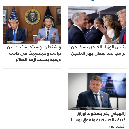
رئيس الوزراء الكندي يسخر من
واشنطن بوست: اشتباك بين
ترامب بعد تعطل جهاز التلقين
ترامب وهيغسيث في كامب
ديفيد بسبب أزمة الذخائر
والصواريخ والحرب مع إيران
زالوجني يقر بسقوط أوراق
كييف العسكرية وتفوق روسيا
الميداني