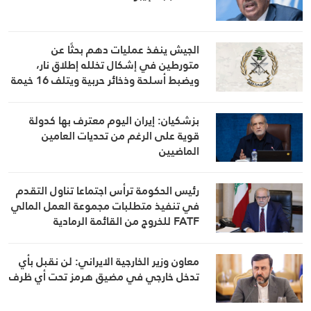
الجيش ينفذ عمليات دهم بحثًا عن
متورطين في إشكال تخلله إطلاق نار،
ويضبط أسلحة وذخائر حربية ويتلف 16 خيمة
مزروعة بالماريجوانا
بزشكيان: إيران اليوم معترف بها كدولة
قوية على الرغم من تحديات العامين
الماضيين
رئيس الحكومة ترأس اجتماعا تناول التقدم
في تنفيذ متطلبات مجموعة العمل المالي
FATF للخروج من القائمة الرمادية
معاون وزير الخارجية الايراني: لن نقبل بأي
تدخل خارجي في مضيق هرمز تحت أي ظرف