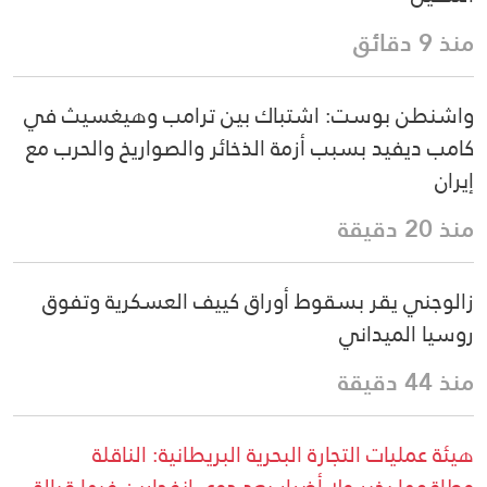
منذ 9 دقائق
واشنطن بوست: اشتباك بين ترامب وهيغسيث في
كامب ديفيد بسبب أزمة الذخائر والصواريخ والحرب مع
إيران
منذ 20 دقيقة
زالوجني يقر بسقوط أوراق كييف العسكرية وتفوق
روسيا الميداني
منذ 44 دقيقة
هيئة عمليات التجارة البحرية البريطانية: الناقلة
وطاقمها بخير ولا أضرار بعد دوي انفجارين فيها قبالة