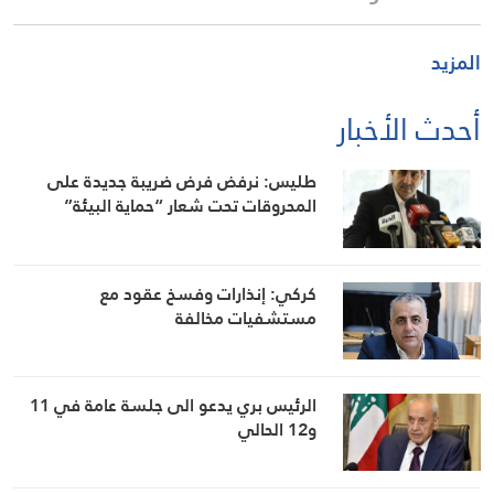
المزيد
أحدث الأخبار
طليس: نرفض فرض ضريبة جديدة على
المحروقات تحت شعار “حماية البيئة”
كركي: إنذارات وفسخ عقود مع
مستشفيات مخالفة
الرئيس بري يدعو الى جلسة عامة في 11
و12 الحالي