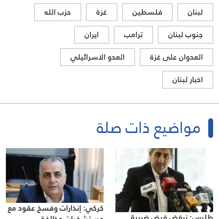
لبنان
فلسطين
غزة
حزب الله
جنوب لبنان
ترامب
ايران
العدوان على غزة
العدو الاسرائيلي
اخبار لبنان
مواضيع ذات صلة
كركي: إنذارات وفسخ عقود مع
طليس: نرفض فرض ضريبة
مستشفيات مخالفة