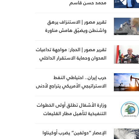
محمد حسن قاسم
تقرير مصور | الاستنزاف يرهق
واشنطن ويضيّق هامش مناورة
ترامب
تقرير مصور | الحجار: مواجهة تداعيات
العدوان وحماية الاستقرار الداخلي
في صلب أولويات الدولة
حرب إيران.. احتياطي النفط
الاستراتيجي الأمريكي يتراجع لأدنى
مستوى منذ 1983
وزارة الأشغال تطلق أولى الخطوات
التنفيذية لتأهيل مطار القليعات
تمهيداً لإعادة تشغيله
الإعصار “دولفين” يضرب أوكيناوا