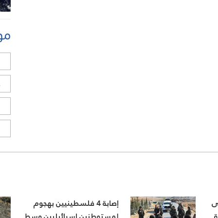
مو
ل
ح
ا
ا
ى
إصابة 4 فلسطينيين بهجوم
ة
لمستوطنين إسرائيليين وسط