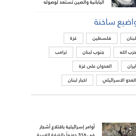
اليابانية والصين تستعد لوصوله
اضيع ساخنة
بنان
فلسطين
غزة
زب الله
جنوب لبنان
ترامب
يران
العدوان على غزة
لعدو الاسرائيلي
اخبار لبنان
أوامر إسرائيلية باقتلاع أشجار
في 316 دونماً بالضفة الغربية