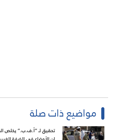
مواضيع ذات صلة
تحقيق لـ “أ.ف.ب.” يخلص ال
ان الأوضاع في الضفة الغربي