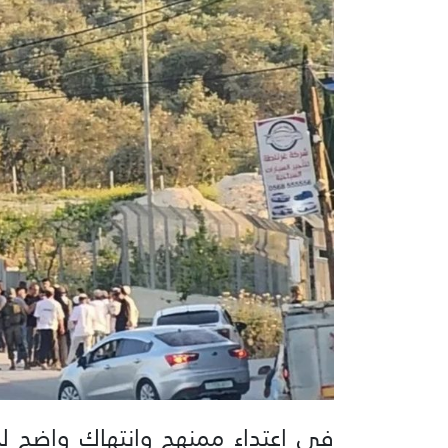
في اعتداء ممنهج وانتهاك واضح لح