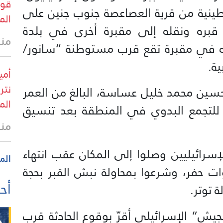
قوا
طينية من قرية العصاعصة جنوب جنين على
الم
قبره ونقله إلى مقبرة أخرى في بلدة
منذ 37 
 في مقبرة تقع قرب مستوطنة “سانور/
ة.
أمي
نتر
حسين محمد خليل عساسة، البالغ من العمر
الم
عة للتجمع البدوي في المنطقة بعد تنسيق
منذ
إسرائيليين وصلوا إلى المكان عقب انتهاء
الم
ات حفر، وشرعوا بمحاولة نبش القبر بحجة
أحد
 توتر.
جيش” الإسرائيلي أقرّ بوقوع الحادثة قرب