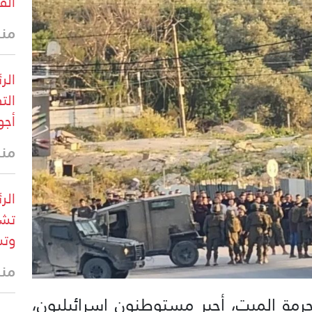
الق
منذ 7 د
الر
الت
أجو
منذ 10 
الر
تشك
وتس
منذ 25 
رمة الميت، أجبر مستوطنون إسرائيليون،