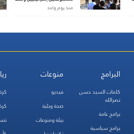
الضفة الغربية
منذ يوم واحد
البرامج
منوعات
ريا
كلمات السيد حسن
فيديو
كرة
نصرالله
صحة وبئية
كرة
برامج عامة
بيئة ومنوعات
تن
برامج سياسية
تكنولوجيا
كأس