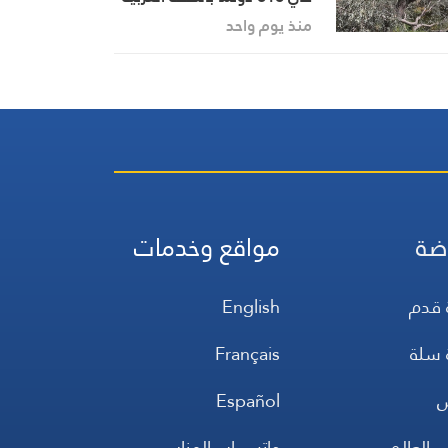
تمهيداً للاستيطان
منذ يوم واحد
ضة
مواقع وخدمات
 قدم
English
 سلة
Français
س
Español
 العالم
واتس اب المنار