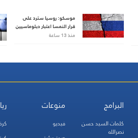
موسكو: روسيا سترد على
قرار النمسا اعتبار دبلوماسيين
روس أشخاصا غير مرغوب فيهم
منذ 13 ساعة
البرامج
منوعات
ريا
كلمات السيد حسن
فيديو
كرة
نصرالله
صحة وبئية
كرة