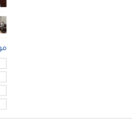
مو
ل
ح
ا
ا