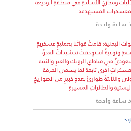
آليات ومخازنِ الأسلحةِ في منطقةِ الوديعة
معسكرات المستهدفة
 ساعة واحدة
وات اليمنية: قامتْ قواتُنا بعمليةٍ عسكريةٍ
عةٍ ونوعيةً استهدفتْ تحشيداتَ العدوِّ
عوديِّ في مناطقِ الرويكِ والعبرِ والثنيةِ
سكراتٍ أخرى تابعةً لما يسمى الفرقةَ
ولى والثالثةَ طوارئَ بعددٍ كبيرٍ من الصواريخِ
اليستيةِ والطائراتِ المسيرةِ
 ساعة واحدة
زيد