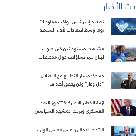
ث الأخبار
تصعيد إسرائيلي يواكب مفاوضات
روما وسط انتقادات لأداء السلطة
اللبنانية
مشاهد لمستوطنين في جنوب
لبنان تثير تساؤلات حول مخططات
الاحتلال واختبار السيادة
حمادة: مسار التطبيع مع الاحتلال
“ذل وعار” ولن يحقق أهداف
المشروع الصهيو-أميركي
أزمة الذخائر الأميركية تتجاوز البعد
العسكري وتربك المشهد السياسي
في واشنطن
الاتحاد العمالي: على مجلس الوزراء