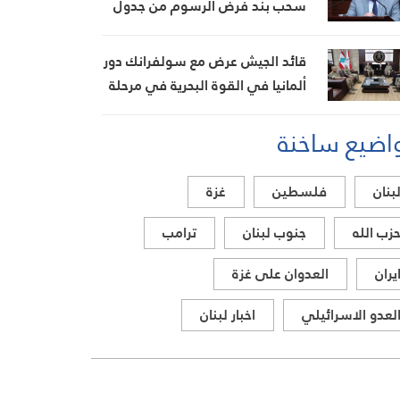
سحب بند فرض الرسوم من جدول
أعماله غدا وإلا التصعيد
قائد الجيش عرض مع سولفرانك دور
ألمانيا في القوة البحرية في مرحلة
ما بعد “اليونيفيل”
اضيع ساخنة
بنان
فلسطين
غزة
زب الله
جنوب لبنان
ترامب
يران
العدوان على غزة
لعدو الاسرائيلي
اخبار لبنان