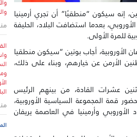
وال
وال
، إنه سيكون “منطقيًا” أن تجري أرمينيا
الأوروبي، بعدما استضافت البلاد، الحليفة
منذ
ة للمرة الأولى.
الق
ن الأوروبية، أجاب بوتين “سيكون منطقيا
واس
طنين الأرمن عن خيارهم، وبناء على ذلك،
الس
ومع
الأ
ثنين عشرات القادة، من بينهم الرئيس
الب
حضور قمة المجموعة السياسية الأوروبية،
منذ
 الأوروبي وأرمينيا في العاصمة يريفان
الم