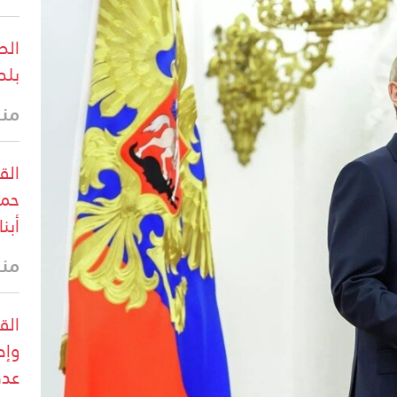
الط
بلد
منذ 32 
الق
حما
أبنا
منذ
الق
وإص
عدد