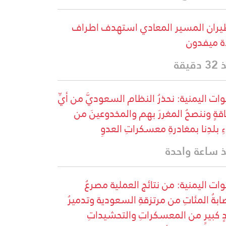
يران المسير المعادي استهدف اطراف
ة ميفدون
دقيقة
وات اليمنية: نحذرُ النظام السعوديَّ من أيِّ
قةٍ وننصحُ المغررَ بهم والمخدوعينَ من
ءِ بلدِنا بمغادرةِ معسكراتِ العدوِ
 ساعة واحدة
وات اليمنية: من نتائج العملية مصرعُ
ابةُ المئاتِ من مرتزقةِ السعودية وتدميرُ
ٍ كبيرٍ من المعسكراتِ والتحشيداتِ