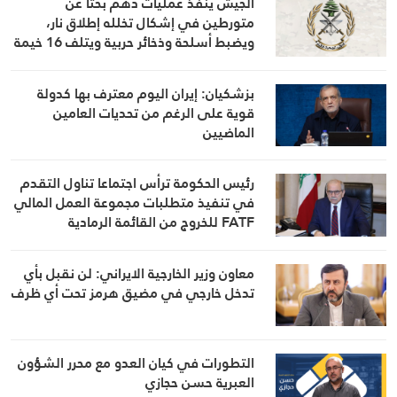
الجيش ينفذ عمليات دهم بحثًا عن
متورطين في إشكال تخلله إطلاق نار،
ويضبط أسلحة وذخائر حربية ويتلف 16 خيمة
مزروعة بالماريجوانا
بزشكيان: إيران اليوم معترف بها كدولة
قوية على الرغم من تحديات العامين
الماضيين
رئيس الحكومة ترأس اجتماعا تناول التقدم
في تنفيذ متطلبات مجموعة العمل المالي
FATF للخروج من القائمة الرمادية
معاون وزير الخارجية الايراني: لن نقبل بأي
تدخل خارجي في مضيق هرمز تحت أي ظرف
التطورات في كيان العدو مع محرر الشؤون
العبرية حسن حجازي