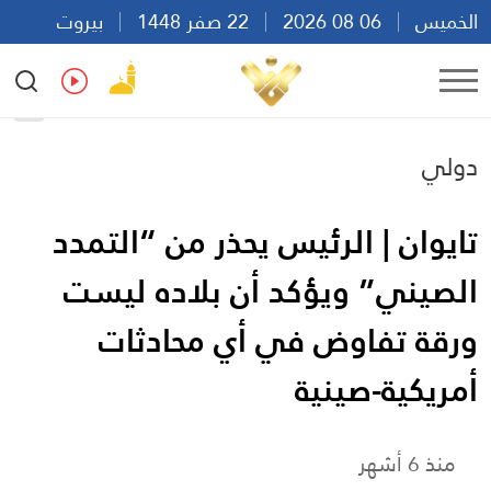
الخميس
06 08 2026
22 صفر 1448
بيروت
05:35
Ar
En
Fr
Es
دولي
تايوان | الرئيس يحذر من “التمدد
الصيني” ويؤكد أن بلاده ليست
ورقة تفاوض في أي محادثات
أمريكية-صينية
منذ 6 أشهر