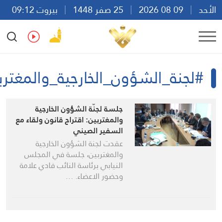
حد
09 08 2026
25 صفر 1448
بيروت 09:12
Ar
En
Fr
Es
#لجنة_الشؤون_الخارجية_والمغتربين
جلسة لجنّة الشؤون الخارجية
والمغتربين: اقتراح قانون ولقاء مع
السفير الصيني
عقدت لجنة الشؤون الخارجية
والمغتربين، جلسة في المجلس
النيابي برئاسة النائب فادي علامة
وحضور الاعضاء. …