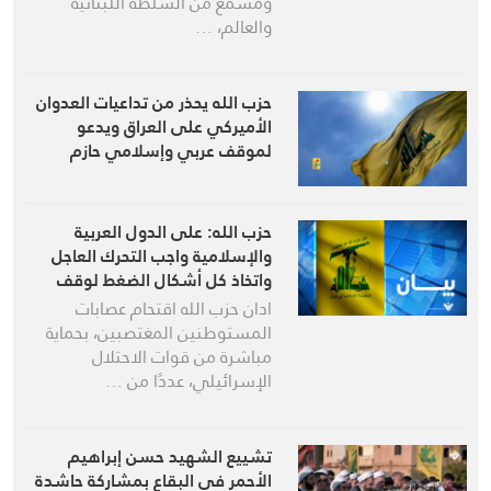
ومسمع من السلطة اللبنانية
والعالم، …
حزب الله يحذر من تداعيات العدوان
الأميركي على العراق ويدعو
لموقف عربي وإسلامي حازم
حزب الله: على الدول العربية
والإسلامية واجب التحرك العاجل
واتخاذ كل أشكال الضغط لوقف
الجرائم المتمادية بحق الشعب
ادان حزب الله اقتحام عصابات
الفلسطيني
المستوطنين المغتصبين، بحماية
مباشرة من قوات الاحتلال
الإسرائيلي، عددًا من …
تشييع الشهيد حسن إبراهيم
الأحمر في البقاع بمشاركة حاشدة