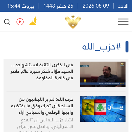
الأحد
09 08 2026
25 صفر 1448
بيروت 15:44
Ar
En
Fr
Es
#حزب_الله
في الذكرى الثانية لاستشهاده…
السيد فؤاد شكر سيرة قائدٍ حاضر
في ذاكرة المقاومة
حزب الله: لم ير اللبنانيون من
السلطة أي تحرك وفق ما يقتضيه
واجبها الوطني والسيادي ازاء
مواصلة العدو تدمير القرى
اشار حزب الله الى ان “العدو
الإسرائيلي، يواصل على مرأى