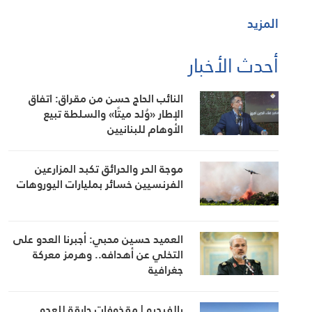
المزيد
أحدث الأخبار
النائب الحاج حسن من مقراق: اتفاق
الإطار «وُلد ميتًا» والسلطة تبيع
الأوهام للبنانيين
موجة الحر والحرائق تكبد المزارعين
الفرنسيين خسائر بمليارات اليوروهات
العميد حسين محبي: أجبرنا العدو على
التخلي عن أهدافه.. وهرمز معركة
جغرافية
بالفيديو | مقذوفات حارقة للعدو