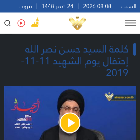
السبت
08 08 2026
24 صفر 1448
بيروت
06:34
Ar
En
Fr
Es
كلمة السيد حسن نصر الله -
إحتفال يوم الشهيد 11-11-
2019
Play
Video