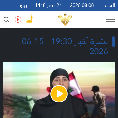
السبت
08 08 2026
24 صفر 1448
بيروت
09:28
Ar
En
Fr
Es
نشرة أخبار 19:30 - 15-06-
2026
Play
Video