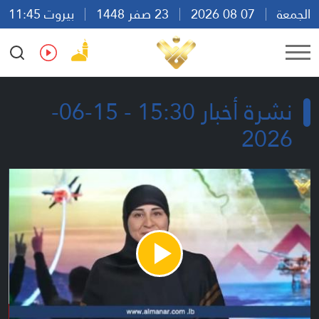
الجمعة
07 08 2026
23 صفر 1448
بيروت 11:45
Ar
En
Fr
Es
نشرة أخبار 15:30 - 15-06-
2026
Play
Video