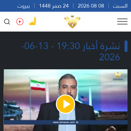
السبت
08 08 2026
24 صفر 1448
بيروت
18:37
Ar
En
Fr
Es
نشرة أخبار 19:30 - 13-06-
2026
Play
Video