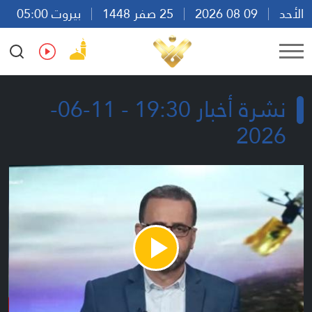
الأحد
09 08 2026
25 صفر 1448
بيروت 05:00
Ar
En
Fr
Es
نشرة أخبار 19:30 - 11-06-
2026
Play
Video