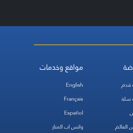
ضة
مواقع وخدمات
 قدم
English
 سلة
Français
س
Español
 العالم
واتس اب المنار