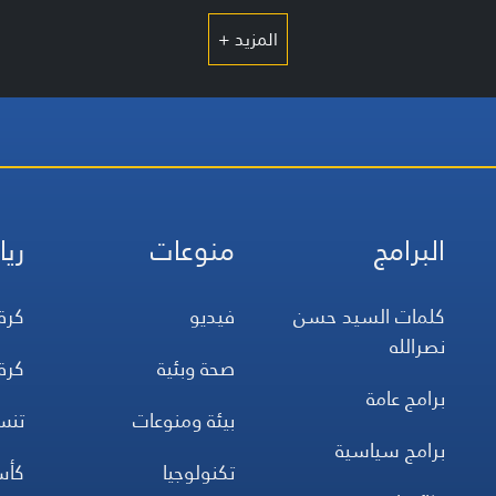
المزيد +
البرامج
منوعات
ريا
كلمات السيد حسن
فيديو
كرة
نصرالله
صحة وبئية
كرة
برامج عامة
بيئة ومنوعات
تن
برامج سياسية
تكنولوجيا
كأس