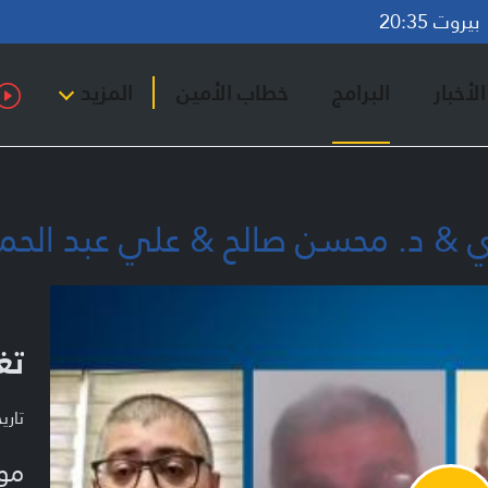
روت 20:35
لأخبار
البرامج
خطاب الأمين
المزيد
 & د. محسن صالح & علي عبد الحميد
تغ
تاريخ ا
مو