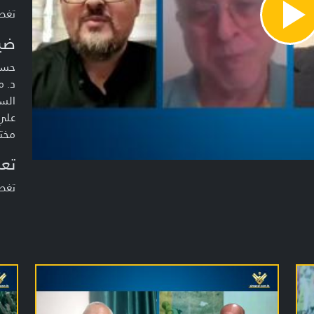
تغطية خا
Pla
Vide
ضي
حسن 
د. م
الس
علي 
مختا
تعر
تغط