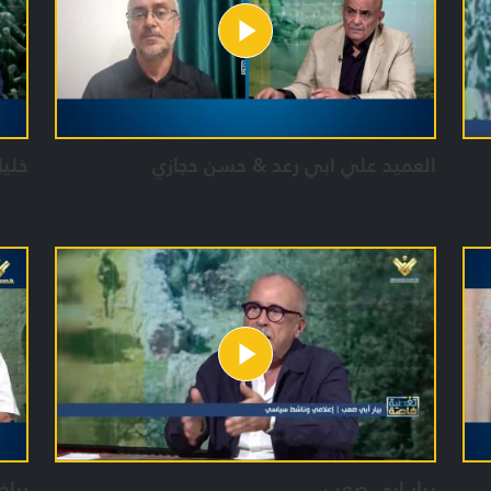
العميد علي ابي رعد & حسن حجازي
خليل
بيار ابي صعب
ريا