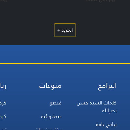
المزيد +
البرامج
منوعات
ريا
كلمات السيد حسن
فيديو
كرة
نصرالله
صحة وبئية
كرة
برامج عامة
بيئة ومنوعات
تن