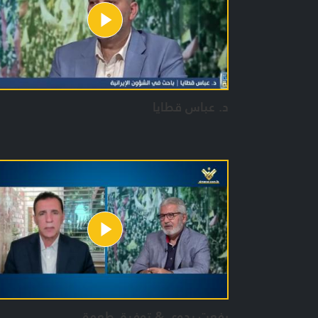
د. عباس قطايا
رفعت بدوي & توفيق طعمة