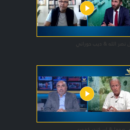
 نصر الله & ديب حوراني
ض صوما & اسكندر كفوري