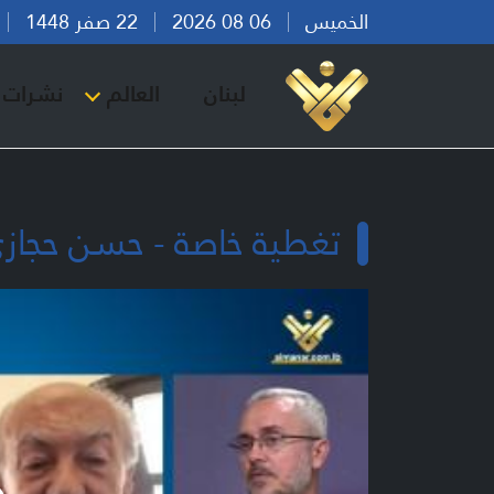
الخميس
06 08 2026
22 صفر 1448
بي
لبنان
العالم
نشرات ا
تغطية خاصة - حسن حجازي