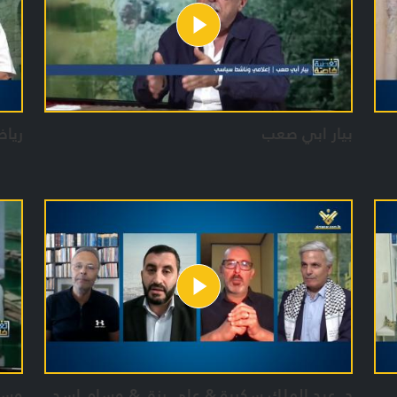
بيار ابي صعب
ريا
د. عبد الملك سكرية & علي رزق & وسام اسد
وسي