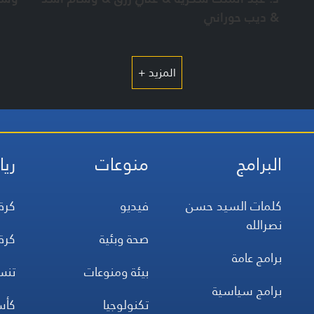
& ديب حوراني
المزيد +
البرامج
منوعات
ريا
كلمات السيد حسن
فيديو
كرة
نصرالله
صحة وبئية
كرة
برامج عامة
بيئة ومنوعات
تن
برامج سياسية
تكنولوجيا
كأس