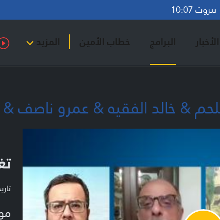
روت 10:07
لأخبار
البرامج
خطاب الأمين
المزيد
لحم & خالد الفقيه & عمرو ناصف & 
تغ
تاريخ ا
مو