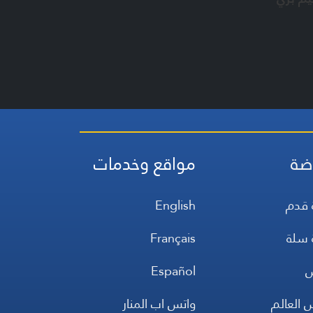
ضة
مواقع وخدمات
 قدم
English
 سلة
Français
س
Español
 العالم
واتس اب المنار