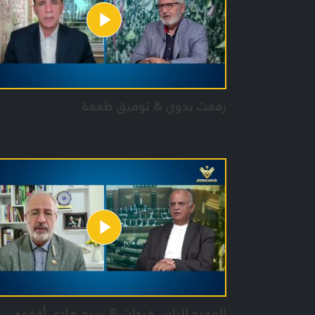
رفعت بدوي & توفيق طعمة
العميد الياس فرحات & سيد هادي أفقهي