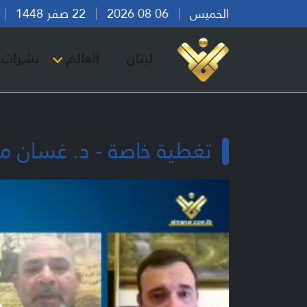
الخميس
06 08 2026
22 صفر 1448
بي
لبنان
العالم
نشرات ا
تغطية خاصة - د. غسان م