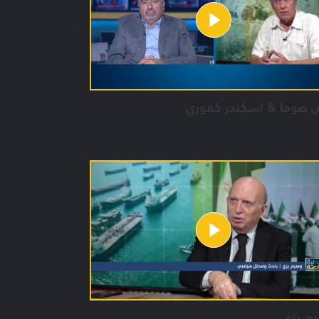
ض صوما & اسكندر كفوري
م بزي