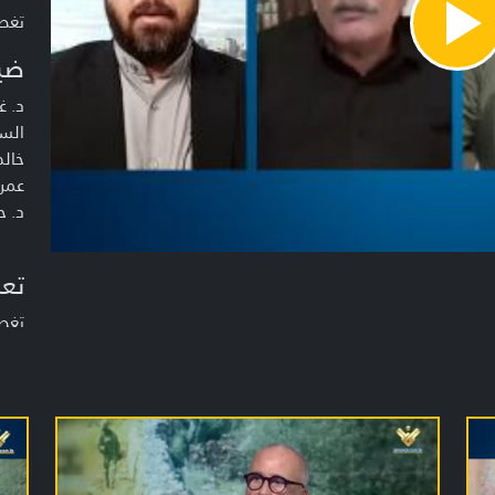
تغطية خا
Pla
Vide
ضي
د. غ
السي
خالد
عمرو
د. ح
تعر
تغط