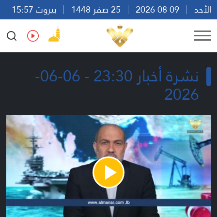
الأحد
09 08 2026
25 صفر 1448
بيروت 15:57
Ar
En
Fr
Es
نشرة أخبار 23:30 - 06-06-
2026
Play
Video