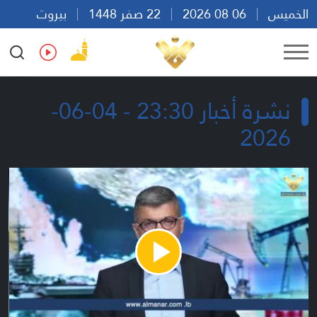
الخميس
06 08 2026
22 صفر 1448
بيروت
10:36
Ar
En
Fr
Es
نشرة أخبار 23:30 - 04-06-
2026
Play
Video