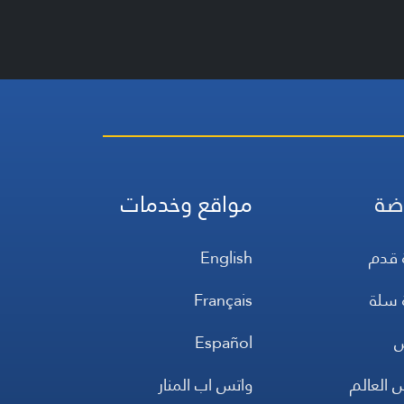
ضة
مواقع وخدمات
 قدم
English
 سلة
Français
س
Español
 العالم
واتس اب المنار