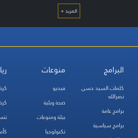
المزيد +
البرامج
منوعات
ريا
كلمات السيد حسن
فيديو
كرة
نصرالله
صحة وبئية
كرة
برامج عامة
بيئة ومنوعات
تن
برامج سياسية
تكنولوجيا
كأس