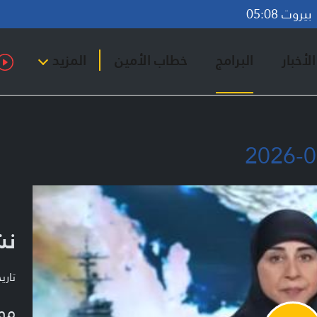
روت 05:08
لأخبار
البرامج
خطاب الأمين
المزيد
نشر
تاريخ ا
مو