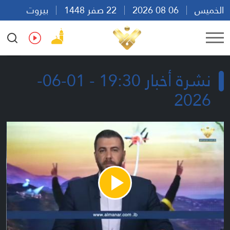
الخميس
06 08 2026
22 صفر 1448
بيروت
15:26
Ar
En
Fr
Es
نشرة أخبار 19:30 - 01-06-
2026
Play
Video