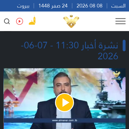
السبت
08 08 2026
24 صفر 1448
بيروت
23:48
Ar
En
Fr
Es
نشرة أخبار 11:30 - 07-06-
2026
Play
Video