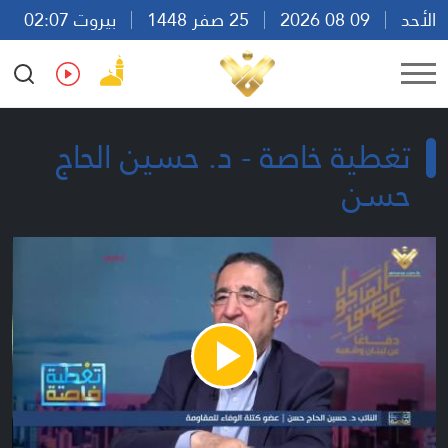
الأحد
09 08 2026
25 صفر 1448
بيروت 02:07
Ar
En
Fr
Es
تغطية خاصة - د. حسين الحاج
حسن
Play
Video