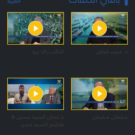
المزيد
د. حبيب فياض
النائب رائد برو
سلطان سليمان
د.عدنان السيد حسين &
هاشم السيد حسن