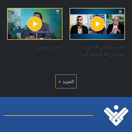
حسن قبلان & ديب
غسان ريفي
حوراني & وسام أسد
المزيد +