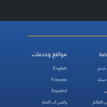
ضة
مواقع وخدمات
 قدم
English
 سلة
Français
س
Español
 العالم
واتس اب المنار