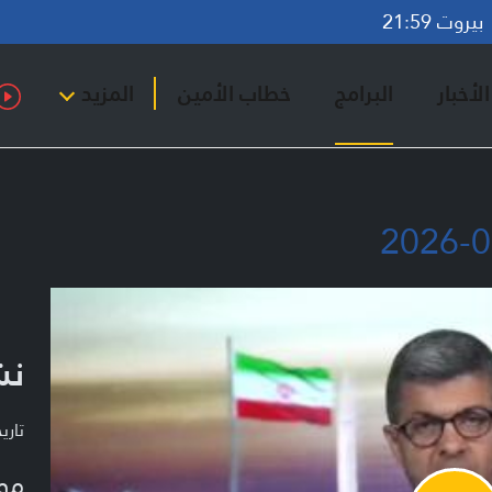
روت 21:59
لأخبار
البرامج
خطاب الأمين
المزيد
نشر
تاريخ ا
مو