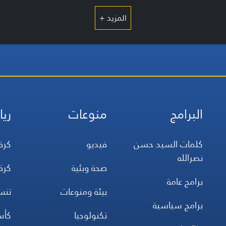
المزيد +
البرامج
منوعات
ريا
كلمات السيد حسن
فيديو
كرة
نصرالله
صحة وبئية
كرة
برامج عامة
بيئة ومنوعات
تن
برامج سياسية
تكنولوجيا
كأس