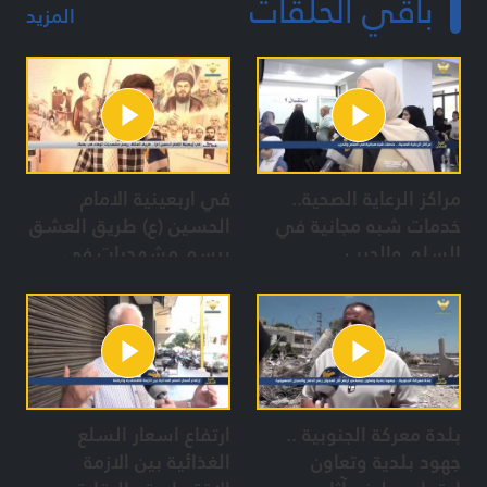
باقي الحلقات
المزيد
مراكز الرعاية الصحية..
في اربعينية الامام
خدمات شبه مجانية في
الحسين (ع) طريق العشق
السلم والحرب
يرسم مشهديات في
بعلبك
بلدة معركة الجنوبية ..
ارتفاع اسعار السلع
جهود بلدية وتعاون
الغذائية بين الازمة