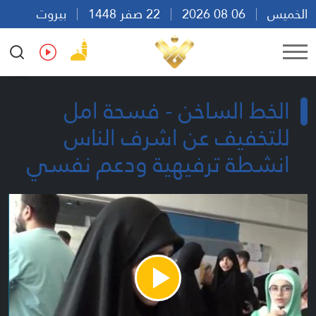
الخميس
06 08 2026
22 صفر 1448
بيروت
15:34
Ar
En
Fr
Es
الخط الساخن - فسحة امل
للتخفيف عن اشرف الناس
انشطة ترفيهية ودعم نفسي
Play
Video