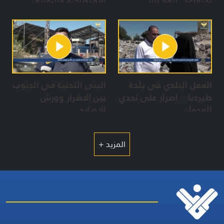
إجتماعي لرفع آثار
الاقتصادية والرقابة
العدوان رغم الدمار
والمجازر الصهيونية
العمل البلدي في بلدة
البنى التحتية في الجنوب
طيردبا .. اصرار على تحدي
بين الاضرار وورش
العدوان
الاصلاح
المزيد +