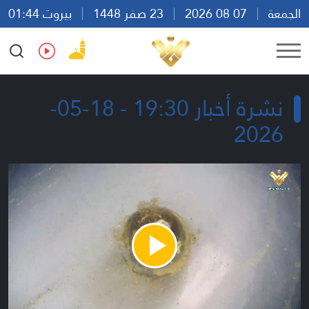
الجمعة
07 08 2026
23 صفر 1448
بيروت 01:44
Ar
En
Fr
Es
نشرة أخبار 19:30 - 18-05-
2026
Play
Video