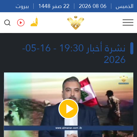
الخميس
06 08 2026
22 صفر 1448
بيروت
07:19
Ar
En
Fr
Es
نشرة أخبار 19:30 - 16-05-
2026
Play
Video