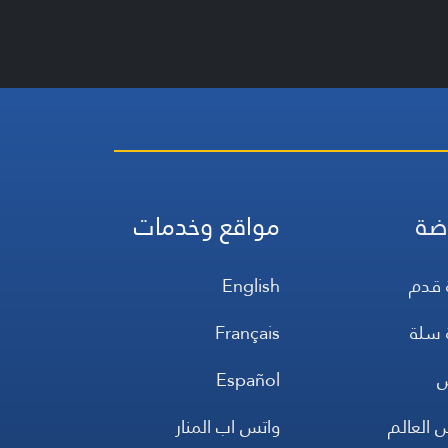
ضة
مواقع وخدمات
 قدم
English
 سلة
Français
س
Español
 العالم
واتس اب المنار