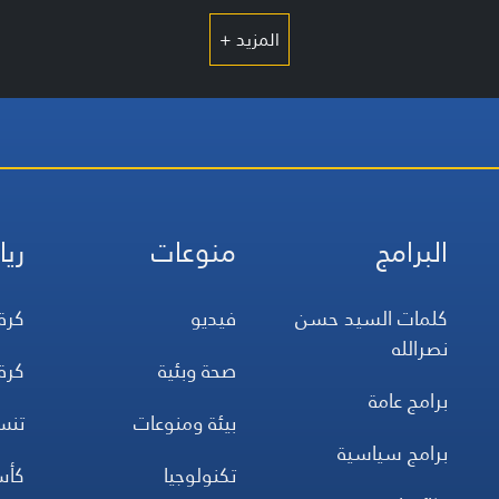
المزيد +
البرامج
منوعات
ريا
كلمات السيد حسن
فيديو
كرة
نصرالله
صحة وبئية
كرة
برامج عامة
بيئة ومنوعات
تن
برامج سياسية
تكنولوجيا
كأس