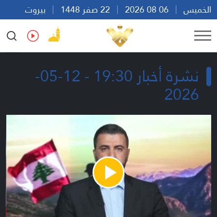
الخميس
06 08 2026
22 صفر 1448
بيروت
15:42
Ar
En
Fr
Es
نشرة أخبار 19:30 - 12-05-
2026
Play
Video