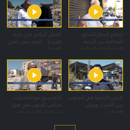
والمجازر الصهيونية
ارتفاع اسعار السلع
العمل البلدي في بلدة
الغذائية بين الازمة
طيردبا .. اصرار على تحدي
الاقتصادية والرقابة
العدوان
البنى التحتية في الجنوب
بالتنسيق مع البلديات..
بين الاضرار وورش
مجلس الجنوب في صور
الاصلاح
يستكمل الكشف على
المباني المهدمة ورفع
الركام