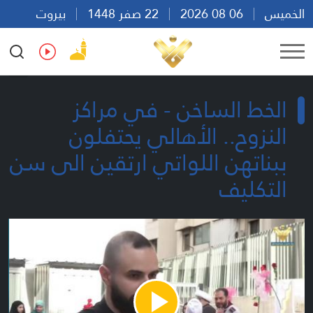
الخميس
06 08 2026
22 صفر 1448
بيروت
07:25
Ar
En
Fr
Es
الخط الساخن - في مراكز
النزوح.. الأهالي يحتفلون
ببناتهن اللواتي ارتقين الى سن
التكليف
Play